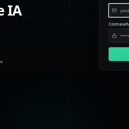
e IA
Contraseñ
os