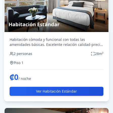
Habitación Estándar
Habitación cómoda y funcional con todas las
amenidades básicas. Excelente relación calidad-precio
para viajeros que buscan comodidad.
2
personas
28
m²
Piso 1
₡
0
/ noche
Ver
Habitación Estándar