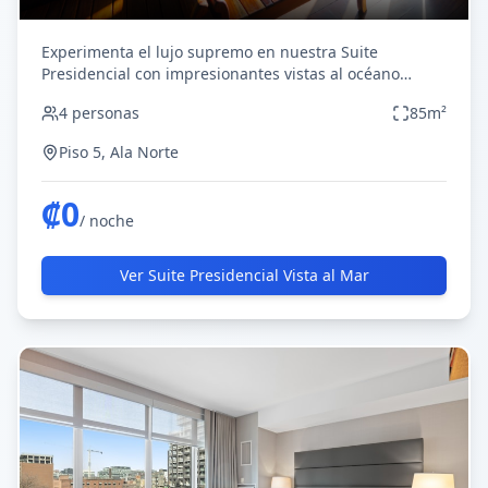
Experimenta el lujo supremo en nuestra Suite
Presidencial con impresionantes vistas al océano
Pacífico. Esta espaciosa suite cuenta con una sala de
4
personas
85
m²
estar separada, dormitorio king size, baño de mármol
con jacuzzi, terraza privada y acabados de primera
Piso 5, Ala Norte
clase. Ideal para quienes buscan una experiencia
inolvidable en Costa Rica.
₡
0
/ noche
Ver
Suite Presidencial Vista al Mar