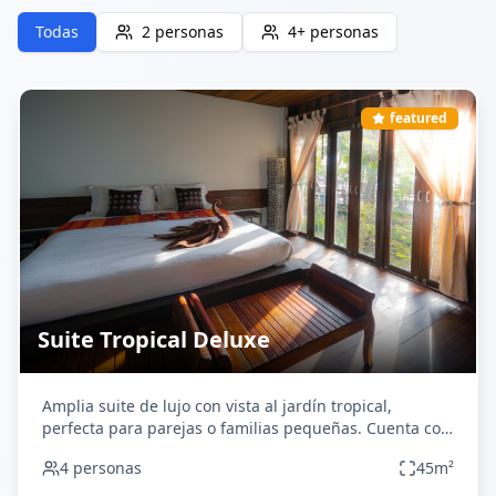
Todas
2 personas
4+ personas
featured
Suite Tropical Deluxe
Amplia suite de lujo con vista al jardín tropical,
perfecta para parejas o familias pequeñas. Cuenta con
espacios amplios, acabados de primera calidad y todas
4
personas
45
m²
las comodidades modernas. Disfruta de la tranquilidad
del Caribe desde tu propia terraza privada con