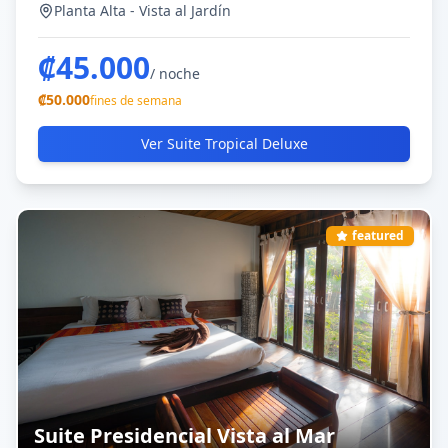
Planta Alta - Vista al Jardín
hamaca.
₡
45.000
/ noche
₡
50.000
fines de semana
Ver
Suite Tropical Deluxe
featured
Suite Presidencial Vista al Mar